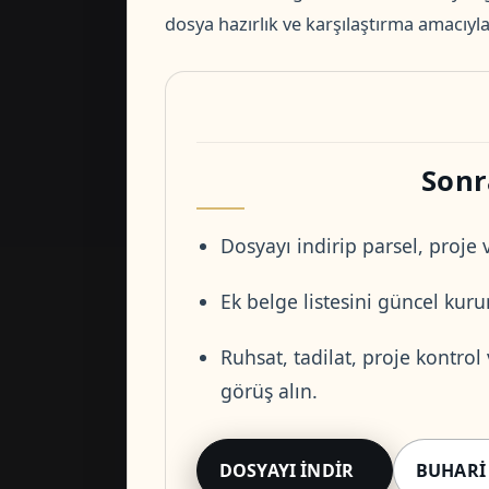
dosya hazırlık ve karşılaştırma amacıyla 
Sonr
Dosyayı indirip parsel, proje v
Ek belge listesini güncel kurum
Ruhsat, tadilat, proje kontrol
görüş alın.
DOSYAYI İNDIR
BUHARI