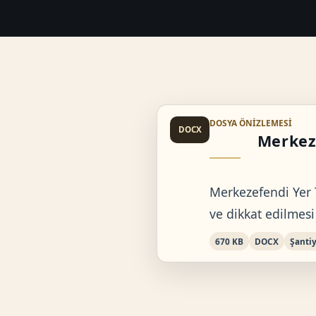
DOSYA ÖNIZLEMESI
DOCX
Merkeze
Merkezefendi Yer 
ve dikkat edilmesi
670 KB
DOCX
Şanti