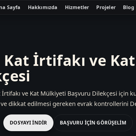
na Sayfa
Hakkımızda
Hizmetler
Projeler
Blog
Kat İrtifakı ve Kat
çesi
İrtifakı ve Kat Mülkiyeti Başvuru Dilekçesi için k
e dikkat edilmesi gereken evrak kontrollerini De
DOSYAYI İNDIR
BAŞVURU İÇIN GÖRÜŞELIM