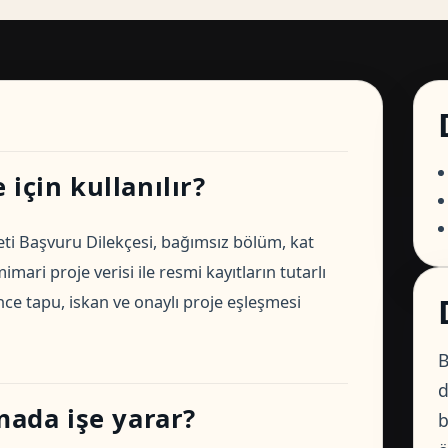
için kullanılır?
eti Başvuru Dilekçesi, bağımsız bölüm, kat
imari proje verisi ile resmi kayıtların tutarlı
nce tapu, iskan ve onaylı proje eşleşmesi
B
d
ada işe yarar?
b