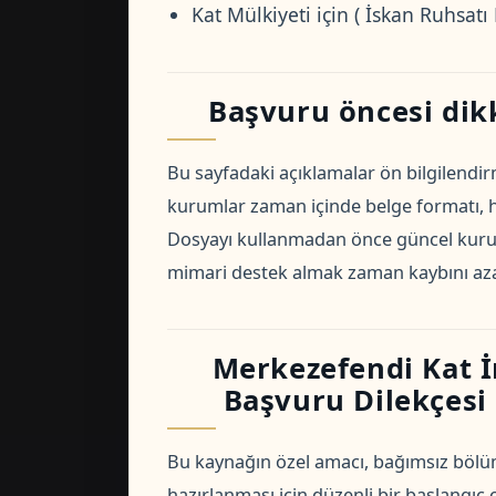
Kat Mülkiyeti için ( İskan Ruhsatı 
Başvuru öncesi dik
Bu sayfadaki açıklamalar ön bilgilendirm
kurumlar zaman içinde belge formatı, har
Dosyayı kullanmadan önce güncel kurum
mimari destek almak zaman kaybını azal
Merkezefendi Kat İr
Başvuru Dilekçesi i
Bu kaynağın özel amacı, bağımsız bölüm 
hazırlanması için düzenli bir başlangıç 