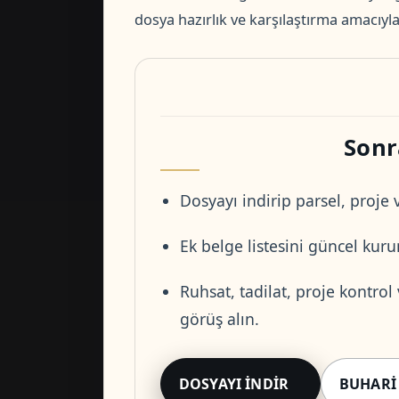
dosya hazırlık ve karşılaştırma amacıyla 
Sonr
Dosyayı indirip parsel, proje v
Ek belge listesini güncel kurum
Ruhsat, tadilat, proje kontrol
görüş alın.
DOSYAYI İNDIR
BUHARI