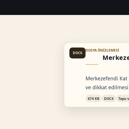
DOSYA ÖNIZLEMESI
DOCX
Merkezef
Merkezefendi Kat İ
ve dikkat edilmesi
674 KB
DOCX
Tapu v