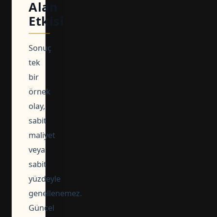
Alan
Etkisi
Sonuç
tek
bir
örnek
olay,
sabit
maliyet
veya
sabit
yüzdeyle
genellenemez.
Güncel