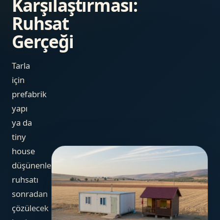
Karşılaştırması:
Ruhsat
Gerçeği
Tarla
için
prefabrik
yapı
ya da
tiny
house
düşünenler
ruhsatı
sonradan
çözülecek