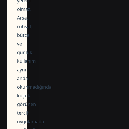
yeterli
olmaz.
Arsa,
ruhsat,
bütçe
ve
günlük
kullanım
aynı
anda
okunmadığında
küçük
görünen
tercih
uygulamada