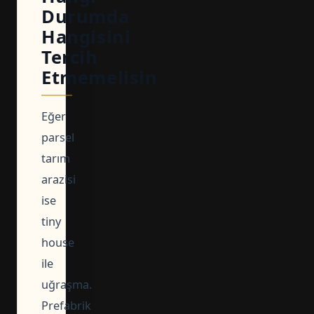
Durumda
Hangisini
Tercih
Etmemelisin
Eğer
parsel
tarım
arazisi
ise
tiny
house
ile
uğraşma.
Prefabrik