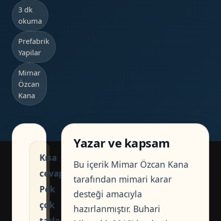
3 dk
okuma
Prefabrik
Yapilar
Mimar
Özcan
Kana
Yazar ve kapsam
Kısa
Bu içerik Mimar Özcan Kana
cevap:
tarafından mimari karar
Pek
desteği amacıyla
çok
hazırlanmıştır. Buhari
tarla