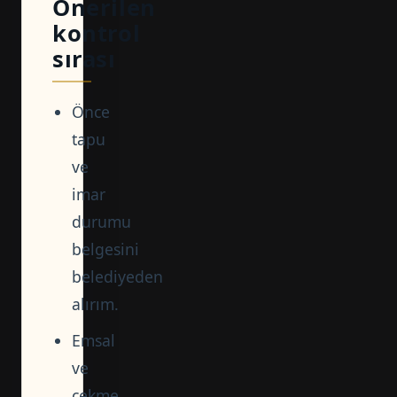
Önerilen
kontrol
sırası
Önce
tapu
ve
imar
durumu
belgesini
belediyeden
alırım.
Emsal
ve
çekme