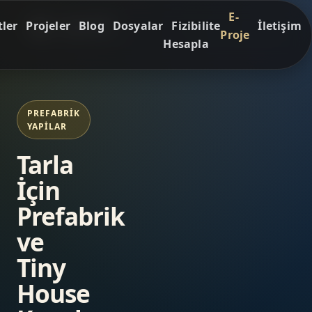
E-
ler
Projeler
Blog
Dosyalar
Fizibilite
İletişim
Proje
Hesapla
PREFABRIK
YAPILAR
Tarla
İçin
Prefabrik
ve
Tiny
House