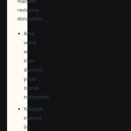
maliyetli
revizyona
dönüşebilir.
Arsa
verisi
ve
imar
durumu
yazılı
olarak
netleşmeli.
Yaklaşık
maliyet
ile