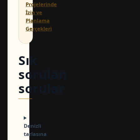
Projelerinde
İzin ve
Planlama
Gerçekleri
Sık
sorulan
sorular
Denizli
tarlasına