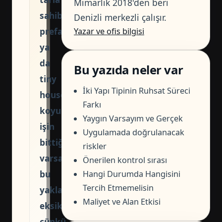
Mimarlık 2018'den beri
sahibi
Denizli merkezli çalışır.
prefabrik
Yazar ve ofis bilgisi
ya
da
Bu yazıda neler var
tiny
İki Yapı Tipinin Ruhsat Süreci
house
Farkı
koyunca
Yaygın Varsayım ve Gerçek
işin
Uygulamada doğrulanacak
bittiğini
riskler
varsayıyor.
Önerilen kontrol sırası
bu
Hangi Durumda Hangisini
Tercih Etmemelisin
yaklaşım
Maliyet ve Alan Etkisi
eksiktir;
çünkü