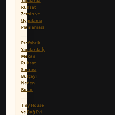
Yapılarda
Ruhsat
Zemin ve
Uygulama
Planlaması
Prefabrik
Yapılarda İç
Mekan
Ruhsat
Sonrası
Bütçeyi
Neden
Bozar
Tiny House
ve Bağ Evi