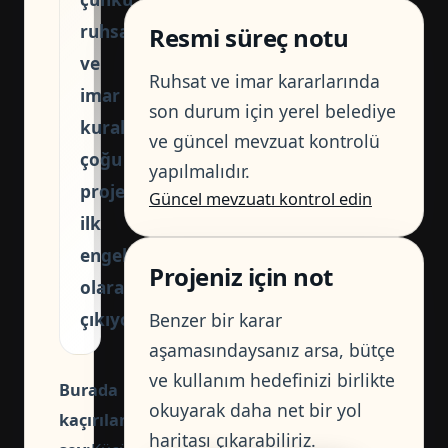
ruhsat
Resmi süreç notu
ve
Ruhsat ve imar kararlarında
imar
son durum için yerel belediye
kuralları
ve güncel mevzuat kontrolü
çoğu
yapılmalıdır.
projede
Güncel mevzuatı kontrol edin
ilk
engel
Projeniz için not
olarak
çıkıyor.
Benzer bir karar
aşamasındaysanız arsa, bütçe
ve kullanım hedefinizi birlikte
Burada
okuyarak daha net bir yol
kaçırılan
haritası çıkarabiliriz.