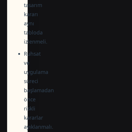
tasarım
kararı
aynı
tabloda
izlenmeli.
Ruhsat
ve
uygulama
süreci
başlamadan
önce
riskli
kararlar
ayıklanmalı.