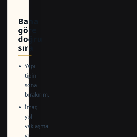
Bana
göre
doğru
sıra
Yapı
tipini
sona
bırakırım.
İmar,
yol,
yaklaşma
ve