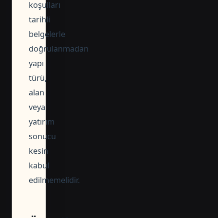
koşulları
tarihli
belgelerle
doğrulanmadan
yapı
türü,
alan
veya
yatırım
sonucu
kesin
kabul
edilmemelidir.