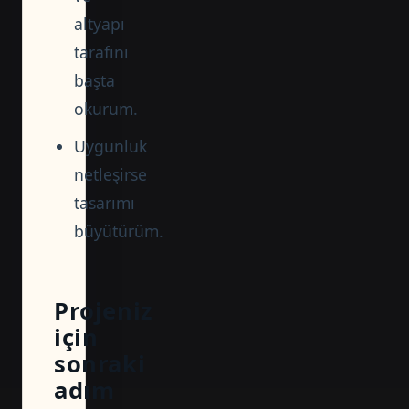
altyapı
tarafını
başta
okurum.
Uygunluk
netleşirse
tasarımı
büyütürüm.
Projeniz
için
sonraki
adım