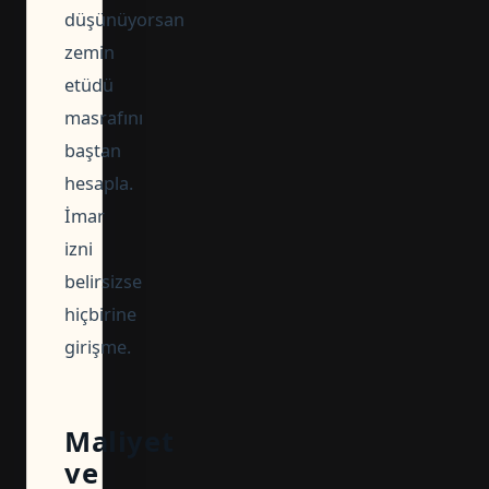
düşünüyorsan
zemin
etüdü
masrafını
baştan
hesapla.
İmar
izni
belirsizse
hiçbirine
girişme.
Maliyet
ve