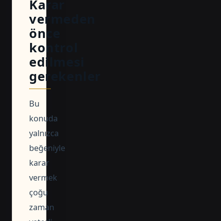
Karar
vermeden
önce
kontrol
edilmesi
gerekenler
Bu
konuda
yalnızca
beğeniyle
karar
vermek
çoğu
zaman