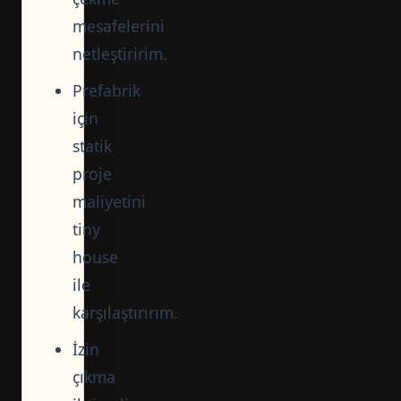
mesafelerini
netleştiririm.
Prefabrik
için
statik
proje
maliyetini
tiny
house
ile
karşılaştırırım.
İzin
çıkma