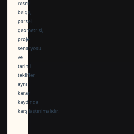
resmi
belge,
parsel
geometrisi,
proje
senaryosu
ve
tarihli
teklifler
aynı
karar
kaydında
karşılaştırılmalıdır.