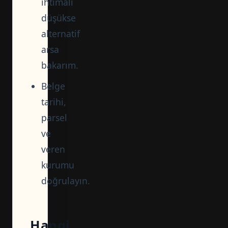
ihtimali
düşükse
alternatif
arsa
bakarım.
Belge
tarihi,
parsel
ve
veren
kurumu
doğrulayın.
Hangi