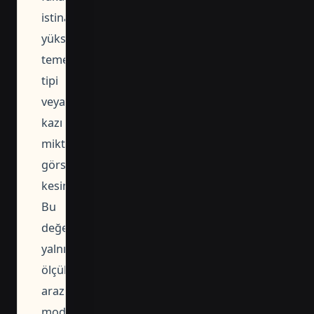
istinat
yüksekliği,
temel
tipi
veya
kazı
miktarı
görselden
kesinleştirilemez.
Bu
değerler
yalnızca
ölçülü
arazi
modeli