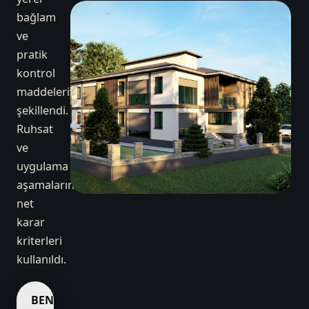
bağlam
ve
pratik
kontrol
maddeleriyle
şekillendi.
Ruhsat
ve
uygulama
aşamalarında
net
karar
kriterleri
kullanıldı.
BENZER