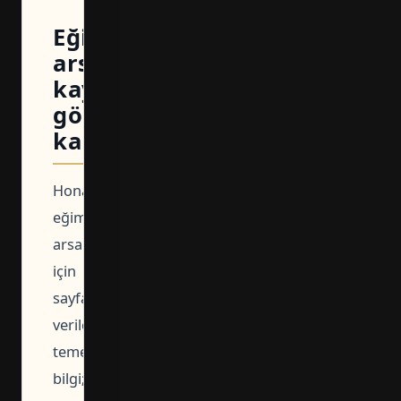
Eğimli
arsada
kaydın
gösterdiği
kararlar
Honaz’daki
eğimli
arsa
için
sayfada
verilen
temel
bilgi;