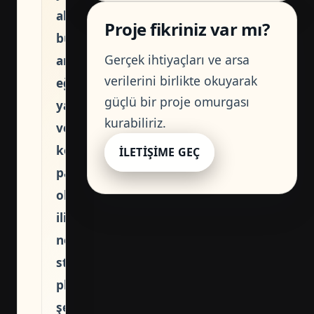
alan
Proje fikriniz var mı?
bu
Gerçek ihtiyaçları ve arsa
arsa,
verilerini birlikte okuyarak
eğimli
güçlü bir proje omurgası
yapısı
kurabiliriz.
ve
komşu
İLETIŞIME GEÇ
parsellerle
olan
ilişkisi
nedeniyle
standart
plan
şemalarını