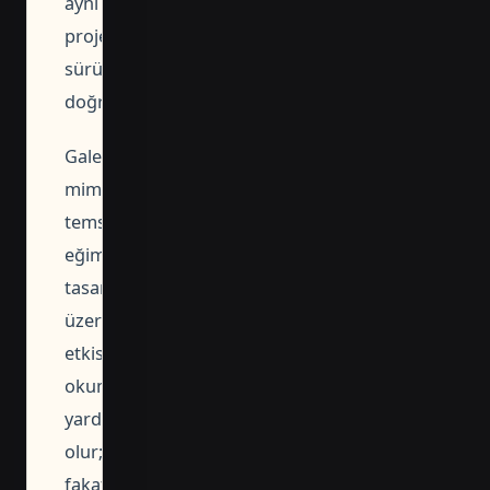
aynı
proje
sürümünde
doğrulanmalıdır.
Galerideki
mimari
temsil,
eğimin
tasarım
üzerindeki
etkisini
okumaya
yardımcı
olur;
fakat