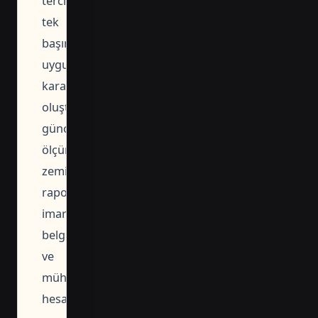
tercihi
tek
başına
uygulama
kararı
oluşturmaz;
güncel
ölçüm,
zemin
raporu,
imar
belgesi
ve
mühendislik
hesabı