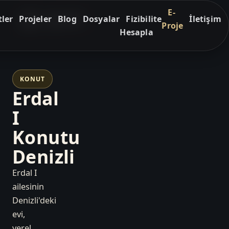
E-
ler
Projeler
Blog
Dosyalar
Fizibilite
İletişim
Proje
Hesapla
KONUT
Erdal
I
Konutu
Denizli
Erdal I
ailesinin
Denizli'deki
evi,
yerel