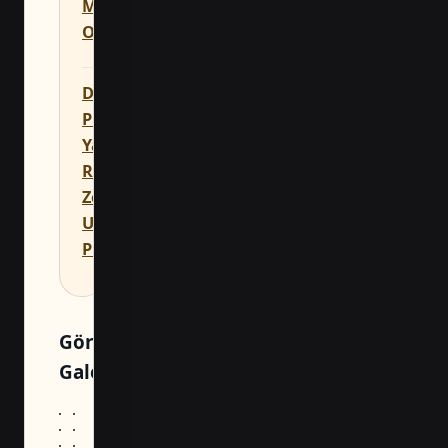
Mimarlık
Ofisi
Denizli
Prefabrik
Yapılarda
Ruhsat
Zemin ve
Uygulama
Planlaması
6
Görsel
görsel
Galeri