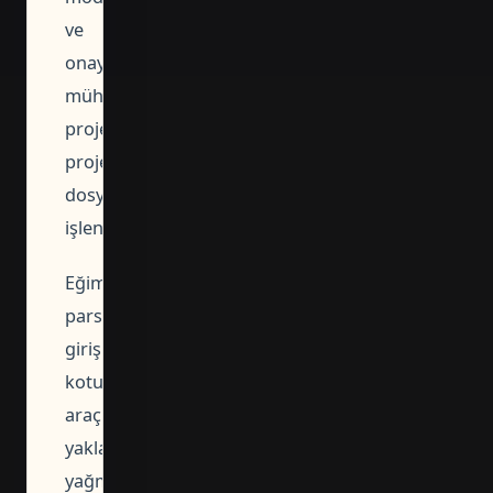
ve
onaylı
mühendislik
projesiyle
proje
dosyasına
işlenebilir.
Eğimli
parselde
giriş
kotu,
araç
yaklaşımı,
yağmur