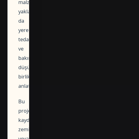
malzeme
yaklaşımı
da
yerel
tedarik
ve
bakım
düşüncesiyle
birlikte
anlatılır.
Bu
proje
kaydı
zemin
veya