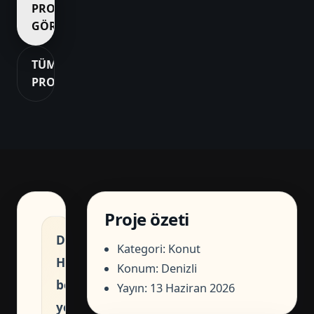
PROJE
GÖRÜŞMESI
TÜM
PROJELER
Proje özeti
Denizli'nin
Kategori: Konut
Honaz
Konum: Denizli
bölgesinde
Yayın: 13 Haziran 2026
yer