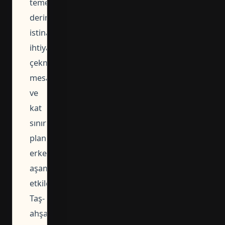
temel
derinliği,
istinat
ihtiyacı,
çekme
mesafesi
ve
kat
sınırının
planı
erken
aşamada
etkilediğidir.
Taş-
ahşap