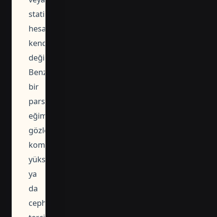
statik
hesabın
kendisi
değildir.
Benzer
bir
parselde
eğim
gözlemi,
komşu
yükseklikleri
ya
da
cephe