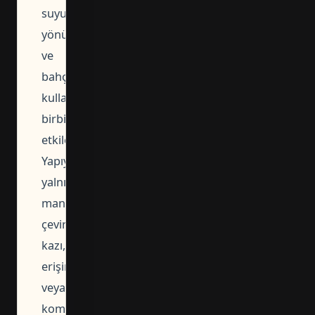
suyu
yönü
ve
bahçe
kullanımı
birbirini
etkiler.
Yapıyı
yalnız
manzaraya
çevirmek;
kazı,
erişim
veya
komşu