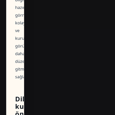
hazırlanacağını
görmeyi
kolaylaştırır
ve
kurumla
görüşmeye
daha
düzenli
gitmenizi
sağlar.
Dilekçeyi
kullanmadan
önce