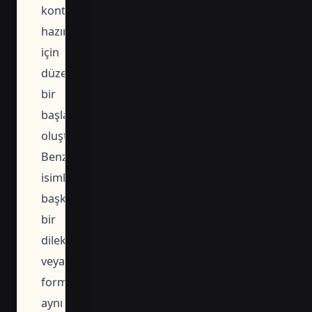
kontrolüne
hazırlanması
için
düzenli
bir
başlangıç
oluşturmaktır.
Benzer
isimli
başka
bir
dilekçe
veya
form
aynı