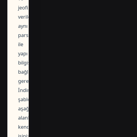
jeofizik
verilerin
aynı
parsel
ile
yapı
bilgisine
bağlanması
gerekir.
İndirdiğiniz
şablonda
aşağıdaki
alanları
kendi
işinize