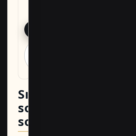
görüş alın.
DOSYAYI İNDIR
BUHARI
MIMARLIK ILE
GÖRÜŞ
Sık
sorulan
sorular