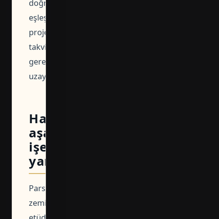
doğru
eşleştirilmediğinde
proje
takvimi
gereksiz
uzayabilir.
Hangi
aşamada
işe
yarar?
Parselde
zemin
etüdü