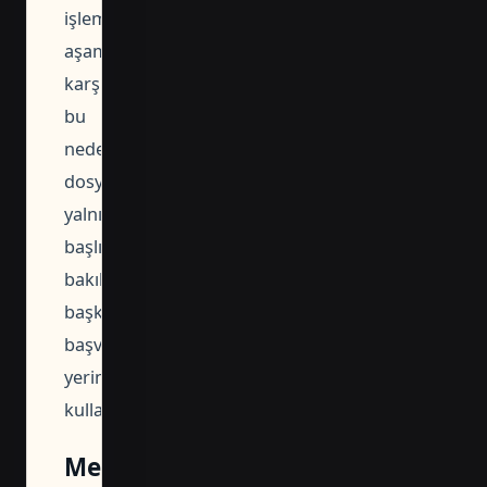
işlem
aşamasını
karşılamayabilir;
bu
nedenle
dosya
yalnızca
başlığına
bakılarak
başka
başvurunun
yerine
kullanılmamalıdır.
Merkezefendi