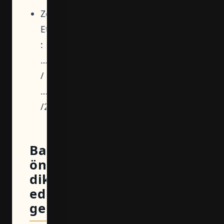
Zemin
Etüt
:
…
/
…
/20
Başvuru
öncesi
dikkat
edilmesi
gerekenler