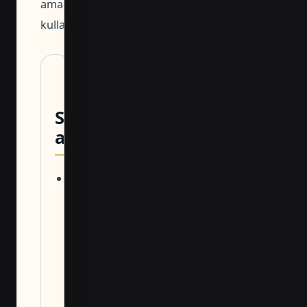
amacıyla
kullanılmalıdır.
Sonraki
adım
Dosyayı
indirip
parsel,
proje ve
iletişim
bilgilerinizi
tamamlayın.