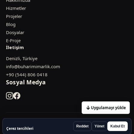
Hakkımızda
Hizmetler
Projeler
Blog
Dosyalar
E-Proje
İletişim
Denizli, Türkiye
info@buharimimarlik.com
+90 (544) 806 0418
Sosyal Medya
↓
Uygulamayı yükle
© 2026 Buhari Mimarlık. Tüm hakları saklıdır.
Reddet
Yönet
Kabul Et
Çerez tercihleri