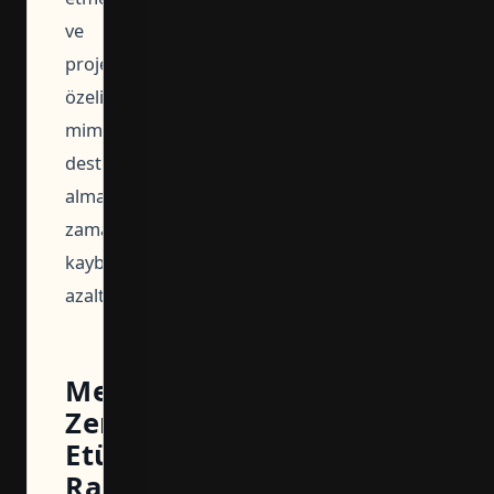
ve
proje
özelinde
mimari
destek
almak
zaman
kaybını
azaltır.
Merkezefendi
Zemin
Etüd
Raporu