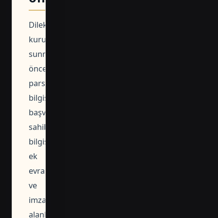
Dilekçeyi
kuruma
sunmadan
önce
parsel
bilgisi,
başvuru
sahibi
bilgisi,
ek
evraklar
ve
imza
alanlarının