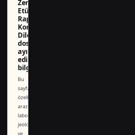
Zemin
Etüd
Raporu
Kontrol
Dilekçesi
dosyasında
ayırt
edilecek
bilgiler
Bu
sayfada
özellikle
arazi,
laboratuvar,
jeolojik
ve