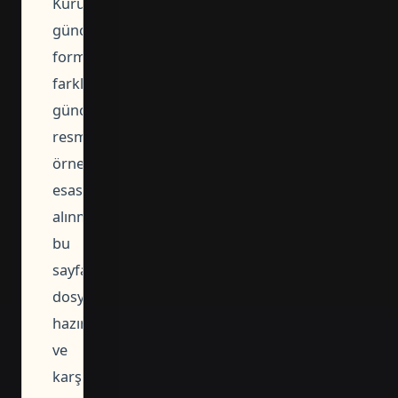
Kurumun
güncel
formu
farklıysa
güncel
resmi
örnek
esas
alınmalı;
bu
sayfadaki
dosya
hazırlık
ve
karşılaştırma