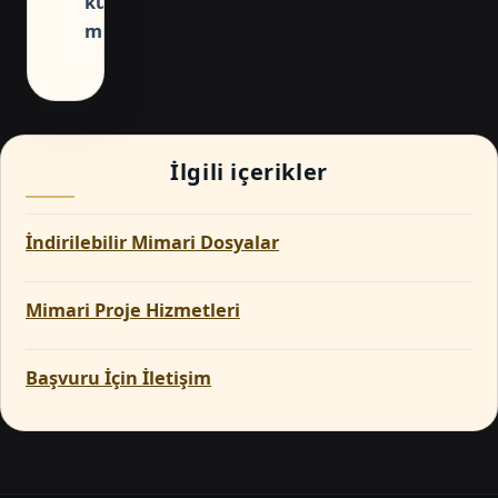
kullanılabilir
mi?
İlgili içerikler
İndirilebilir Mimari Dosyalar
Mimari Proje Hizmetleri
Başvuru İçin İletişim