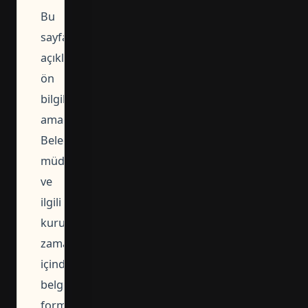
Bu
sayfadaki
açıklamalar
ön
bilgilendirme
amaçlıdır.
Belediyeler,
müdürlükler
ve
ilgili
kurumlar
zaman
içinde
belge
formatı,