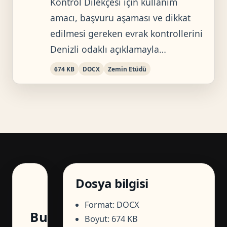
Kontrol Dilekçesi için kullanım
amacı, başvuru aşaması ve dikkat
edilmesi gereken evrak kontrollerini
Denizli odaklı açıklamayla…
674 KB
DOCX
Zemin Etüdü
Dosya bilgisi
Format: DOCX
Bu
Boyut: 674 KB