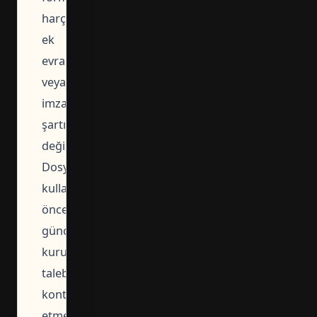
harç,
ek
evrak
veya
imza
şartı
değiştirebilir.
Dosyayı
kullanmadan
önce
güncel
kurum
talebini
kontrol
etmek