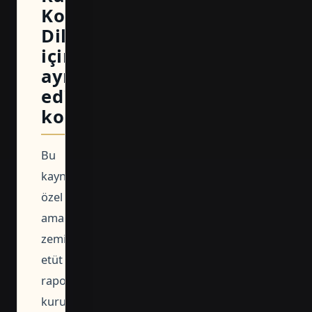
Kontrol
Dilekçesi
için
ayırt
edici
kontrol
Bu
kaynağın
özel
amacı,
zemin
etüt
raporunun
kurum