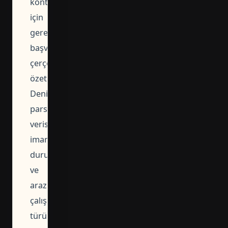
kontrolü
için
gerekli
başvuru
çerçevesini
özetler.
Denizli'de
parsel
verisi,
imar
durumu
ve
arazi
çalışması
türü