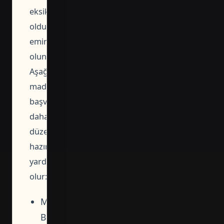
eksiksiz
olduğundan
emin
olun.
Aşağıdaki
maddeler
başvuruyu
daha
düzenli
hazırlamanıza
yardımcı
olur:
MERKEZEFENDİ
BELEDİYESİ