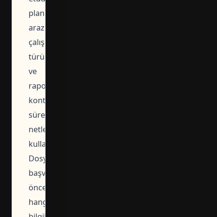
planlanırken,
arazi
çalışması
türü
ve
rapor
kontrol
süreci
netleştirilirken
kullanılabilir.
Dosya,
başvuru
öncesinde
hangi
bilgilerin