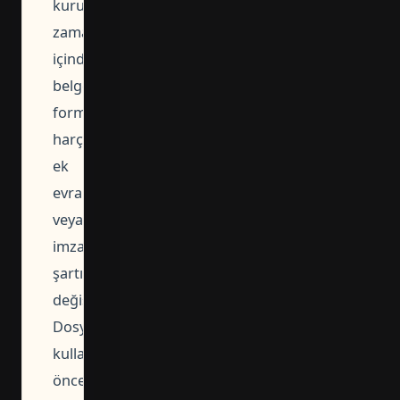
kurumlar
zaman
içinde
belge
formatı,
harç,
ek
evrak
veya
imza
şartı
değiştirebilir.
Dosyayı
kullanmadan
önce