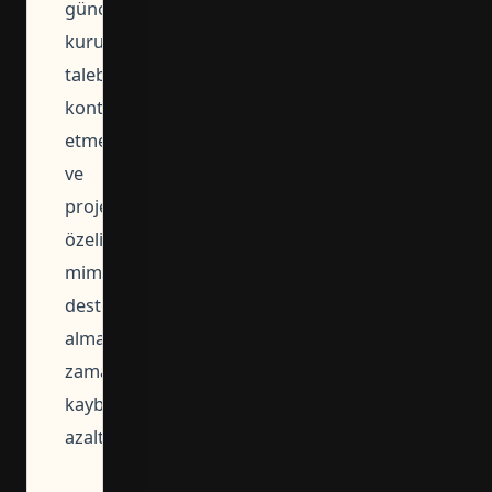
güncel
kurum
talebini
kontrol
etmek
ve
proje
özelinde
mimari
destek
almak
zaman
kaybını
azaltır.