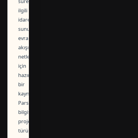
sürecinde
ilgili
idareye
sunulacak
evrak
akışını
netleştirmek
için
hazırlanmış
bir
kaynaktır.
Parsel
bilgisi,
proje
türü,