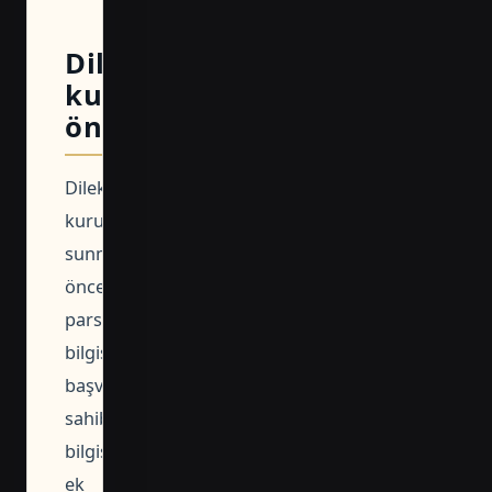
Dilekçeyi
kullanmadan
önce
Dilekçeyi
kuruma
sunmadan
önce
parsel
bilgisi,
başvuru
sahibi
bilgisi,
ek