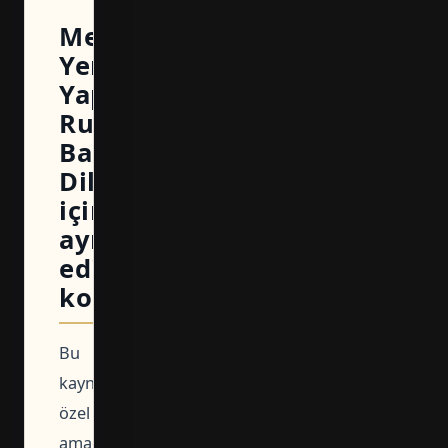
Merkezefendi
Yeni
Yapı
Ruhsatı
Başvuru
Dilekçesi
için
ayırt
edici
kontrol
Bu
kaynağın
özel
amacı,