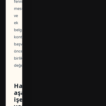
fenni
mesul
ve
ek
belge
kontrolleri
başvuru
öncesinde
birlikte
değerlendirilmelidir.
Hangi
aşamada
işe