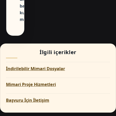
başvurularda
kullanılabilir
mi?
İlgili içerikler
İndirilebilir Mimari Dosyalar
Mimari Proje Hizmetleri
Başvuru İçin İletişim