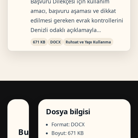
Başvuru Dilekçesi için kullanım
amacı, başvuru aşaması ve dikkat
edilmesi gereken evrak kontrollerini
Denizli odaklı açıklamayla…
671 KB
DOCX
Ruhsat ve Yapı Kullanma
Dosya bilgisi
Format: DOCX
Bu
Boyut: 671 KB