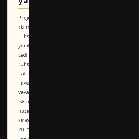
yarar?
Proje
çizimi,
ruhsat
yenileme,
tadilat
ruhsatı,
kat
ilavesi
veya
iskan
hazırlığı
sırasında
kullanılabilir.
Dosya,