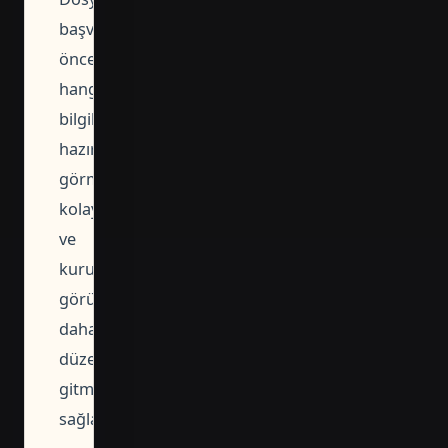
başvuru
öncesinde
hangi
bilgilerin
hazırlanacağını
görmeyi
kolaylaştırır
ve
kurumla
görüşmeye
daha
düzenli
gitmenizi
sağlar.