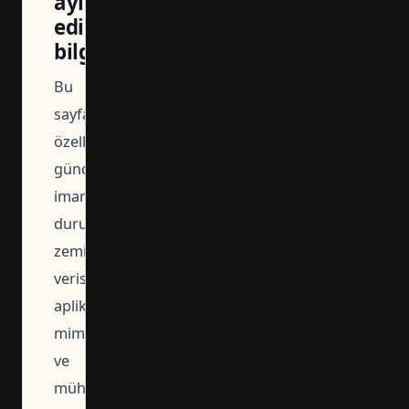
ayırt
edilecek
bilgiler
Bu
sayfada
özellikle
güncel
imar
durumu,
zemin
verisi,
aplikasyon,
mimari
ve
mühendislik