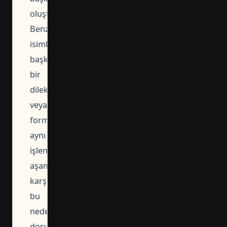
oluşturmaktır.
Benzer
isimli
başka
bir
dilekçe
veya
form
aynı
işlem
aşamasını
karşılamayabilir;
bu
nedenle
dosya