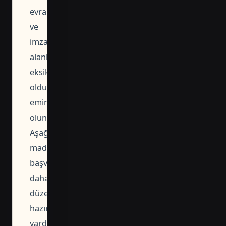
evraklar
ve
imza
alanlarının
eksiksiz
olduğundan
emin
olun.
Aşağıdaki
maddeler
başvuruyu
daha
düzenli
hazırlamanıza
yardımcı