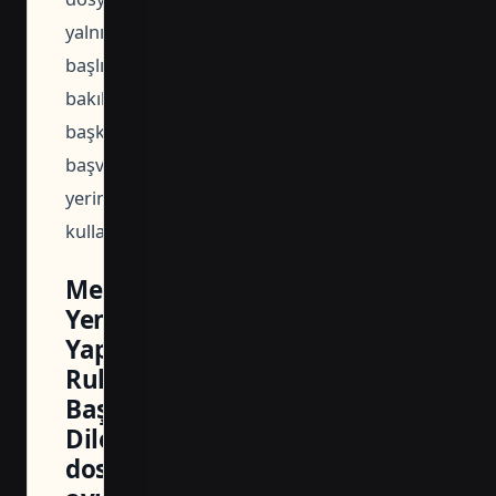
yalnızca
başlığına
bakılarak
başka
başvurunun
yerine
kullanılmamalıdır.
Merkezefendi
Yeni
Yapı
Ruhsatı
Başvuru
Dilekçesi
dosyasında