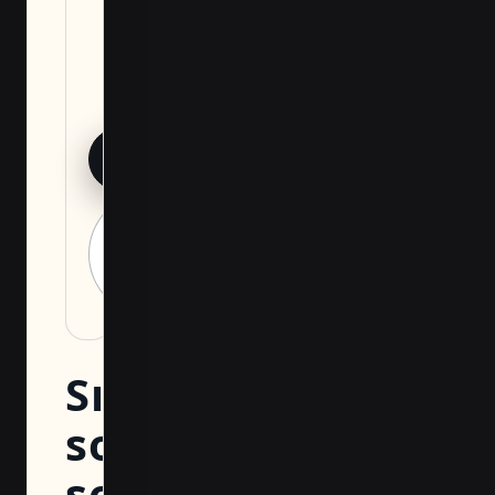
için
profesyonel
görüş alın.
DOSYAYI İNDIR
BUHARI
MIMARLIK ILE
GÖRÜŞ
Sık
sorulan
sorular