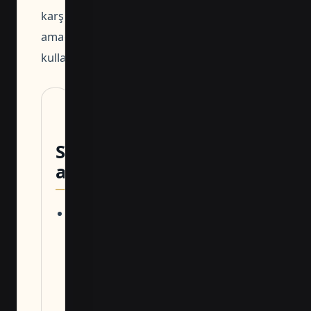
karşılaştırma
amacıyla
kullanılmalıdır.
Sonraki
adım
Dosyayı
indirip
parsel,
proje ve
iletişim