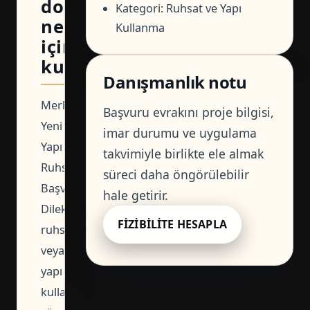
dosya
Kategori: Ruhsat ve Yapı
ne
Kullanma
için
kullanılır?
Danışmanlık notu
Merkezefendi
Başvuru evrakını proje bilgisi,
Yeni
imar durumu ve uygulama
Yapı
takvimiyle birlikte ele almak
Ruhsatı
süreci daha öngörülebilir
Başvuru
hale getirir.
Dilekçesi,
FIZIBILITE HESAPLA
ruhsat
veya
yapı
kullanma