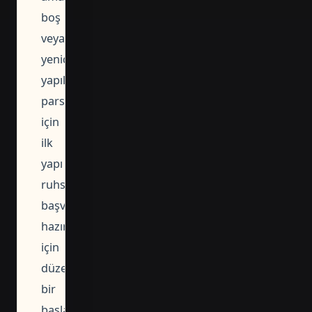
boş
veya
yeniden
yapılaşacak
parsel
için
ilk
yapı
ruhsatı
başvurusunun
hazırlanması
için
düzenli
bir
başlangıç