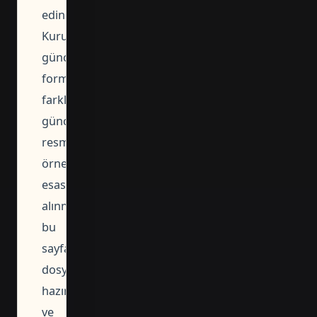
edin.
Kurumun
güncel
formu
farklıysa
güncel
resmi
örnek
esas
alınmalı;
bu
sayfadaki
dosya
hazırlık
ve