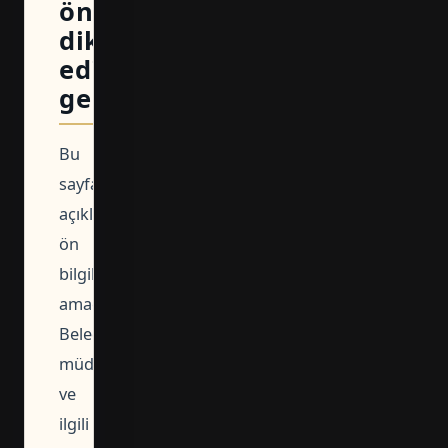
öncesi
dikkat
edilmesi
gerekenler
Bu
sayfadaki
açıklamalar
ön
bilgilendirme
amaçlıdır.
Belediyeler,
müdürlükler
ve
ilgili