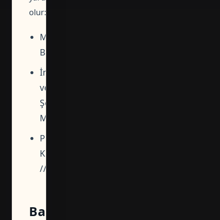
olur:
MERKEZEFENDİ
BELEDİYESİ
İmar
ve
Şehircilik
Müdürlüğü
Proje
Kontrol
//201…
Başvuru