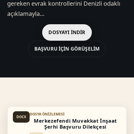
gereken evrak kontrollerini Denizli odaklı
açıklamayla…
DOSYAYI İNDIR
BAŞVURU İÇIN GÖRÜŞELIM
DOSYA ÖNIZLEMESI
DOCX
Merkezefendi Muvakkat İnşaat
Şerhi Başvuru Dilekçesi