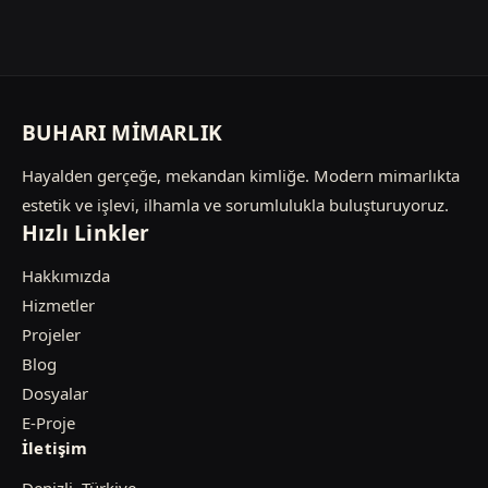
BUHARI MİMARLIK
Hayalden gerçeğe, mekandan kimliğe. Modern mimarlıkta
estetik ve işlevi, ilhamla ve sorumlulukla buluşturuyoruz.
Hızlı Linkler
Hakkımızda
Hizmetler
Projeler
Blog
Dosyalar
E-Proje
İletişim