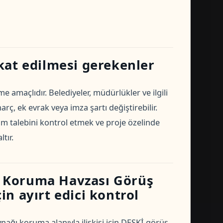
kat edilmesi gerekenler
e amaçlıdır. Belediyeler, müdürlükler ve ilgili
ç, ek evrak veya imza şartı değiştirebilir.
 talebini kontrol etmek ve proje özelinde
tır.
 Koruma Havzası Görüş
çin ayırt edici kontrol
nağı koruma alanıyla ilişkisi için DESKİ görüş