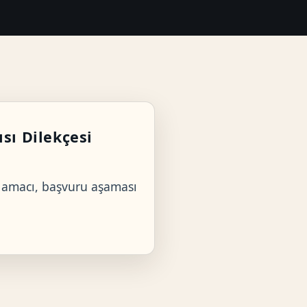
sı Dilekçesi
m amacı, başvuru aşaması