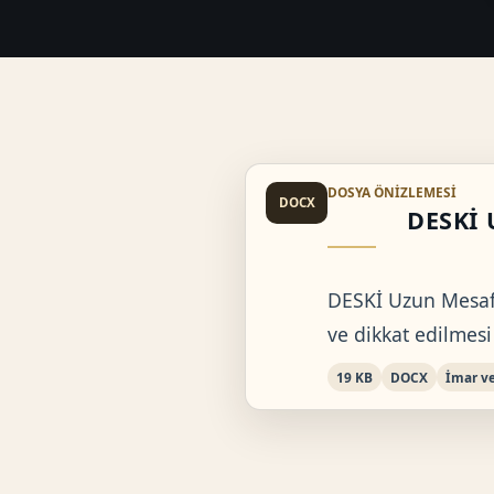
DOSYA ÖNIZLEMESI
DOCX
DESKİ 
DESKİ Uzun Mesafe
ve dikkat edilmesi
19 KB
DOCX
İmar v