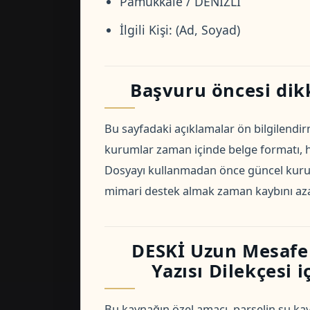
Pamukkale / DENİZLİ
İlgili Kişi: (Ad, Soyad)
Başvuru öncesi dik
Bu sayfadaki açıklamalar ön bilgilendirm
kurumlar zaman içinde belge formatı, har
Dosyayı kullanmadan önce güncel kurum
mimari destek almak zaman kaybını azal
DESKİ Uzun Mesafe
Yazısı Dilekçesi i
Bu kaynağın özel amacı, parselin su kay