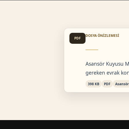
DOSYA ÖNIZLEMESI
PDF
Asansör Kuyusu Mi
gereken evrak kont
398 KB
PDF
Asansör