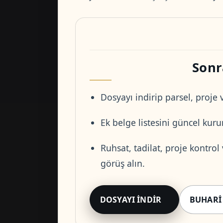
Sonr
Dosyayı indirip parsel, proje v
Ek belge listesini güncel kurum
Ruhsat, tadilat, proje kontrol
görüş alın.
DOSYAYI İNDIR
BUHARI