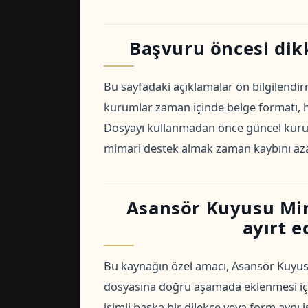
Başvuru öncesi dik
Bu sayfadaki açıklamalar ön bilgilendirm
kurumlar zaman içinde belge formatı, har
Dosyayı kullanmadan önce güncel kurum
mimari destek almak zaman kaybını azal
Asansör Kuyusu Min
ayırt e
Bu kaynağın özel amacı, Asansör Kuyusu
dosyasına doğru aşamada eklenmesi için
isimli başka bir dilekçe veya form aynı